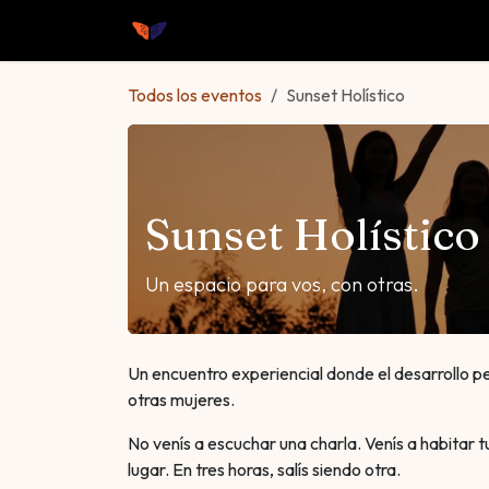
Ir al contenido
Inicio
Nosotros
Talleres
Próxi
Todos los eventos
Sunset Holístico
Sunset Holístico
Un espacio para vos, con otras.
Un encuentro experiencial donde el desarrollo p
otras mujeres.
No venís a escuchar una charla. Venís a habitar 
lugar. En tres horas, salís siendo otra.